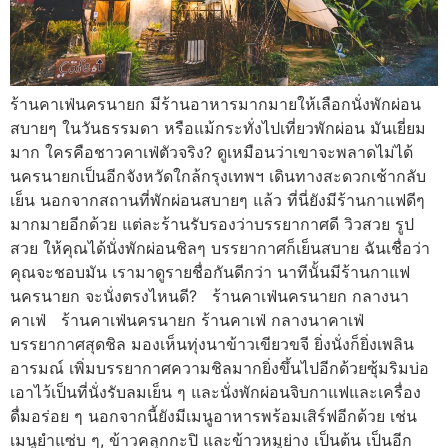
ร้านคาเฟ่นครนายก มีร้านอาหารมากมายให้เลือกนั่งพักผ่อน
สบายๆ ในวันธรรมดา หรือแม้กระทั่งไปเที่ยวพักผ่อน มันเยี่ยม
มาก ใครคือชาวคาเฟ่ตัวจริง? ดูเหมือนว่าเขาจะพลาดไม่ได้
นครนายกเป็นอีกจังหวัดใกล้กรุงเทพฯ เดินทางสะดวกเช้ากลับ
เย็น นอกจากสถานที่พักผ่อนสบายๆ แล้ว ที่นี่ยังมีร้านกาแฟดีๆ
มากมายอีกด้วย แต่ละร้านรับรองว่าบรรยากาศดี วิวสวย รูป
สวย ให้คุณได้นั่งพักผ่อนชิลๆ บรรยากาศก็เย็นสบาย ฉันเชื่อว่า
คุณจะชอบมัน เรามาดูรายชื่อกันดีกว่า นาทีนั้นมีร้านกาแฟ
นครนายก จะนั่งตรงไหนดี? ร้านคาเฟ่นครนายก กลางนา
คาเฟ่ ร้านคาเฟ่นครนายก ร้านคาเฟ่ กลางนาคาเฟ่
บรรยากาศสุดชิล มองเห็นทุ่งนาข้าวเขียวขจี ยิ่งนั่งก็ยิ่งเพลิน
อารมณ์ เพิ่มบรรยากาศความชิลมากยิ่งขึ้นไปอีกด้วยซุ้มริมบ่อ
เอาไว้เป็นที่นั่งรับลมเย็น ๆ และนั่งพักผ่อนจิบกาแฟและเครื่อง
ดื่มอร่อย ๆ นอกจากนี้ยังมีเมนูอาหารพร้อมเสิร์ฟอีกด้วย เช่น
เมนูยำแซ่บ ๆ, ข้าวคลุกกะปิ และข้าวหมูย่าง เป็นต้น เป็นอีก