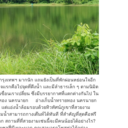
รุงเทพฯ มากนัก แถมยังเป็นที่พักผ่อนหย่อนใจอีก
จแรกคือไปจุดที่ดึงน้ำ และมีลำธารเล็ก ๆ ตามนิมิต
มเขื่อนเราเปลี่ยน ซึ่งมีบรรยากาศที่แตกต่างกันไป ใน
บน้ำทรายทอง นครนายก อ่างเก็บน้ำทรายทอง นครนายก
 แต่แอ่งน้ำล้อมรอบด้วยทิวทัศน์ภูเขาที่สวยงาม
มน้ำสามารถกางเต๊นท์ได้ทันที ที่สำคัญที่สุดคือฟรี
ก สถานที่ที่สวยงามเช่นนี้จะมีคนน้อยได้อย่างไร?
อบเซลฟี่มีเยอะมาก คุณสามารถโพสท่าได้อย่าง