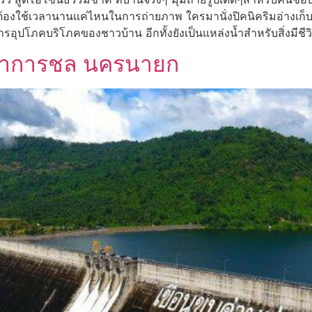
ต้องใช้เวลานานแค่ไหนในการถ่ายภาพ ใครมานั่งปิคนิคริมอ่างเก
ในการอุปโภคบริโภคของชาวบ้าน อีกทั้งยังเป็นแหล่งน้ำสำหรับสิ่งมีชีว
นปราการชล นครนายก