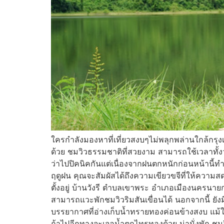
ใครกำลังมองหาที่เที่ยวสงบๆไม่พลุกพล่านใกล้กรุ
ด้วย ชมวิวธรรมชาติที่สวยงาม สามารถใช้เวลาทั้งว
ว่าไปปิคนิคกันแต่เนื่องจากฝนตกหนักก่อนหน้านี้ทำให
ฤดูฝน คุณจะสัมผัสได้ถึงความเขียวขจีที่ให้ความ
ตั้งอยู่ บ้านวังรี ตำบลเขาพระ อำเภอเมืองนครนายก
สามารถแวะพักชมวิวริมสันเขื่อนได้ นอกจากนี้ ยังมี
บรรยากาศที่อ่างเก็บน้ำทรายทองค่อนข้างสงบ แม้ใน
ถ้าไปอีกทางจะเจอน้ำตกไทรทองด้วย น่านั่งพัก ชม