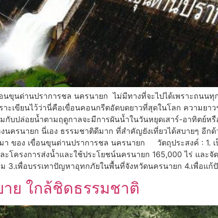
่อนขุนด่านปราการชล นครนายก ไม่มีทางที่จะไปได้เพราะถนนทุกสายใน
เพราะเขียนไว้ว่านี่คือเขื่อนคอนกรีตอัดบดยาวที่สุดในโลก ความยา
ร้อมกับปล่อยน้ำตามฤดูกาลจะมีการผันน้ำในวันหยุดเสาร์-อาทิตย์ห
างนครนายก นี่เอง ธรรมชาติดีมาก ที่สำคัญยังเที่ยวได้สบายๆ อีกด้
มา ของ เขื่อนขุนด่านปราการชล นครนายก วัตถุประสงค์ : 1. เป็น
และโครงการส่งน้ำและใช้ประโยชน์นครนายก 165,000 ไร่ และจัดสรร
 3.เพื่อบรรเทาปัญหาอุทกภัยในพื้นที่จังหวัดนครนายก 4.เพื่อแก้
บาย ใกล้ชิดธรรมชาติ