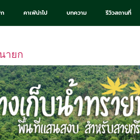
ัก
คาเฟ่น่าไป
บทความ
รีวิวสถานที่
รนายก