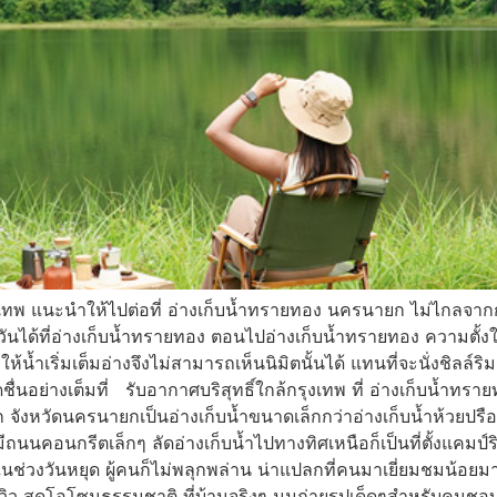
งเทพ แนะนำให้ไปต่อที่ อ่างเก็บน้ำทรายทอง นครนายก ไม่ไกลจากก
ันได้ที่อ่างเก็บน้ำทรายทอง ตอนไปอ่างเก็บน้ำทรายทอง ความตั้งใ
้น้ำเริ่มเต็มอ่างจึงไม่สามารถเห็นนิมิตนั้นได้ แทนที่จะนั่งชิลล์ริ
สดชื่นอย่างเต็มที่ รับอากาศบริสุทธิ์ใกล้กรุงเทพ ที่ อ่างเก็
 จังหวัดนครนายกเป็นอ่างเก็บน้ำขนาดเล็กกว่าอ่างเก็บน้ำห้วยปรือ
ถนนคอนกรีตเล็กๆ ลัดอ่างเก็บน้ำไปทางทิศเหนือก็เป็นที่ตั้งแคมป์ริ
ช่วงวันหยุด ผู้คนก็ไม่พลุกพล่าน น่าแปลกที่คนมาเยี่ยมชมน้อยมา
วิว สูดโอโซนธรรมชาติ ที่บ้านจริงๆ มุมถ่ายรูปเด็ดๆสำหรับคนช