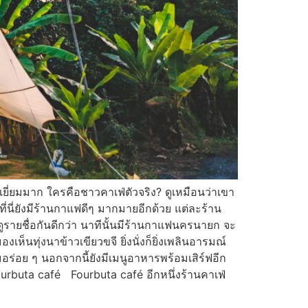
ยี่ยมมาก ใครคือชาวคาเฟ่ตัวจริง? ดูเหมือนว่าเขา
นี่ยังมีร้านกาแฟดีๆ มากมายอีกด้วย แต่ละร้าน
ดูรายชื่อกันดีกว่า นาทีนั้นมีร้านกาแฟนครนายก จะ
ทุ่งนาข้าวเขียวขจี ยิ่งนั่งก็ยิ่งเพลินอารมณ์
่มอร่อย ๆ นอกจากนี้ยังมีเมนูอาหารพร้อมเสิร์ฟอีก
 Fourbuta café Fourbuta café อีกหนึ่งร้านคาเฟ่