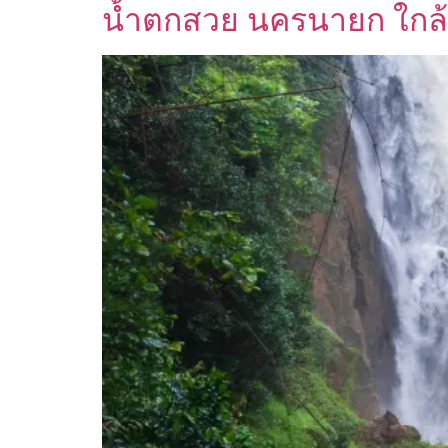
น้ำตกสวย นครนายก ใกล้