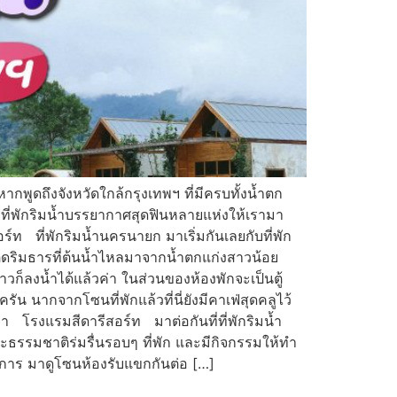
หากพูดถึงจังหวัดใกล้กรุงเทพฯ ที่มีครบทั้งน้ำตก
ะมีที่พักริมน้ำบรรยากาศสุดฟินหลายแห่งให้เรามา
ร์ท ที่พักริมน้ำนครนายก มาเริ่มกันเลยกับที่พัก
ยู่ติดริมธารที่ต้นน้ำไหลมาจากน้ำตกแก่งสาวน้อย
้าวก็ลงน้ำได้แล้วค่า ในส่วนของห้องพักจะเป็นตู้
 นากจากโซนที่พักแล้วที่นี่ยังมีคาเฟ่สุดคลูไว้
ค่า โรงแรมสีดารีสอร์ท มาต่อกันที่ที่พักริมน้ำ
าะธรรมชาติร่มรื่นรอบๆ ที่พัก และมีกิจกรรมให้ทำ
ริการ มาดูโซนห้องรับแขกกันต่อ […]