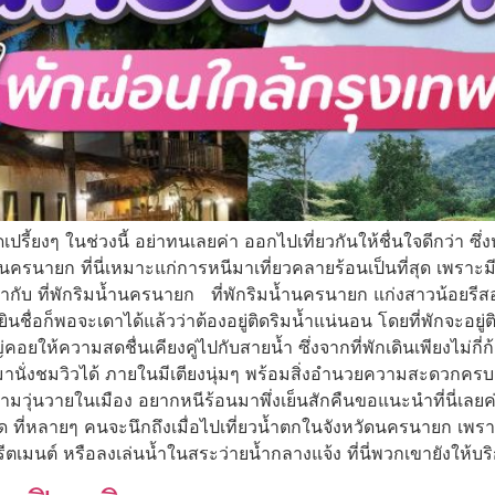
รี้ยงๆ ในช่วงนี้ อย่าทนเลยค่า ออกไปเที่ยวกันให้ชื่นใจดีกว่า ซึ่ง
หวัดนครนายก ที่นี่เหมาะแก่การหนีมาเที่ยวคลายร้อนเป็นที่สุด เพรา
่ากับ ที่พักริมน้ำนครนายก ที่พักริมน้ำนครนายก แก่งสาวน้อยรีสอ
้ยินชื่อก็พอจะเดาได้แล้วว่าต้องอยู่ติดริมน้ำแน่นอน โดยที่พักจะอ
ยให้ความสดชื่นเคียงคู่ไปกับสายน้ำ ซึ่งจากที่พักเดินเพียงไม่กี่ก
นั่งชมวิวได้ ภายในมีเตียงนุ่มๆ พร้อมสิ่งอำนวยความสะดวกครบครัน
่อความวุ่นวายในเมือง อยากหนีร้อนมาพึ่งเย็นสักคืนขอแนะนำที่นี่เลย
ยอด ที่หลายๆ คนจะนึกถึงเมื่อไปเที่ยวน้ำตกในจังหวัดนครนายก เพร
ีตเมนต์ หรือลงเล่นน้ำในสระว่ายน้ำกลางแจ้ง ที่นี่พวกเขายังให้บ