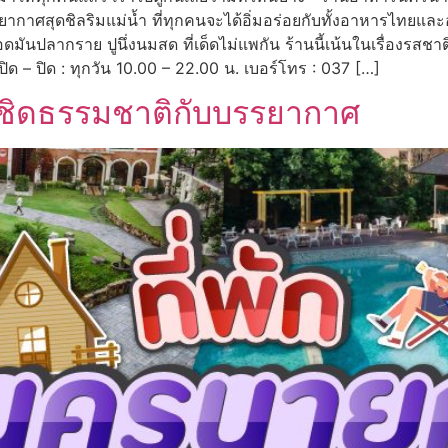
กาศสุดชิลริมแม่น้ำ ที่ทุกคนจะได้อิ่มอร่อยกับทั้งอาหารไทยแ
ทอดมันปลากราย ปูนึ่งนมสด ที่เด็ดไม่แพกัน ร้านนี้เน้นในเรื่องรส
ิด – ปิด : ทุกวัน 10.00 – 22.00 น. เบอร์โทร : 037 […]
ล้ชิดธรรมชาติกับบรรยากาศ