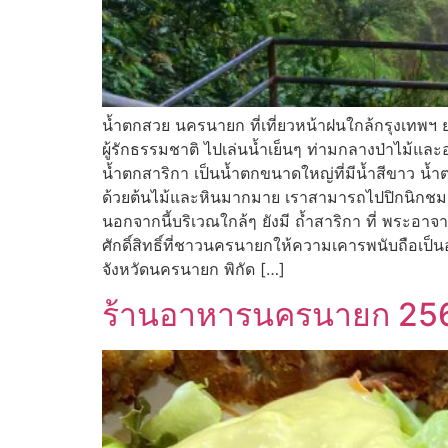
น้ำตกสวย นครนายก ที่เที่ยวหน้าฝนใกล้กรุงเทพ
ผู้รักธรรมชาติ ไปเล่นน้ำเย็นๆ ท่ามกลางป่าไม้แ
น้ำตกสาริกา เป็นน้ำตกขนาดใหญ่ที่มีน้ำสีขาว น้
ด้วยต้นไม้และหินมากมาย เราสามารถไปปิกนิกชม
นอกจากนี้บริเวณใกล้ๆ ยังมี ถ้ำสาริกา ที่ พระอาจาร
ศักดิ์สิทธิ์ที่ชาวนครนายกให้ความเคารพนับถือเป็
จังหวัดนครนายก พิกัด […]
ร้านอาหารนครนายก 2567 