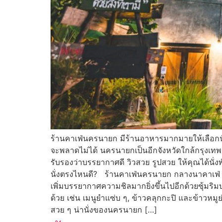
ร้านคาเฟ่นครนายก มีร้านอาหารมากมายให้เลือกนั่ง
จะพลาดไม่ได้ นครนายกเป็นอีกจังหวัดใกล้กรุงเทพฯ
รับรองว่าบรรยากาศดี วิวสวย รูปสวย ให้คุณได้นั่
นั่งตรงไหนดี? ร้านคาเฟ่นครนายก กลางนาคาเฟ่ ร้
เพิ่มบรรยากาศความชิลมากยิ่งขึ้นไปอีกด้วยซุ้มริมบ่
ด้วย เช่น เมนูยำแซ่บ ๆ, ข้าวคลุกกะปิ และข้าวหมู
สวย ๆ น่านั่งของนครนายก […]