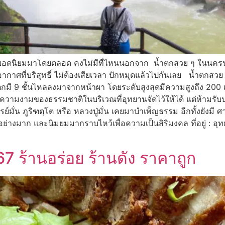
ฯ ยอดนิยมมาโดยตลอด คงไม่มีที่ไหนนอกจาก น้ำตกสวย ๆ ในนครนา
ละอากาศที่บริสุทธิ์ ไม่ต้องเสียเวลา ปักหมุดแล้วไปกันเลย น้
ำตกมี 9 ชั้นไหลลงมาจากหน้าผา โดยระดับสูงสุดมีความสูงถึง 200
ความงามของธรรมชาติในบริเวณที่อุทยานจัดไว้ให้ได้ แต่ห้ามร
ย์มั่น ภูริฑตฺโต หรือ หลวงปู่มั่น เคยมาบำเพ็ญธรรม อีกทั้งยังมี ศ
นอย่างมาก และนิมยมมากราบไหว้เพื่อความเป็นสิริมงคล ที่อยู่ : 
ร้านอร่อย ร้านดัง ราคาถูก