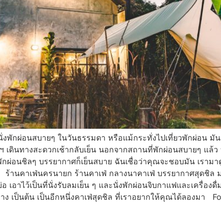
พักผ่อนสบายๆ ในวันธรรมดา หรือแม้กระทั่งไปเที่ยวพักผ่อน มันเ
 เดินทางสะดวกเช้ากลับเย็น นอกจากสถานที่พักผ่อนสบายๆ แล้ว ที่
งพักผ่อนชิลๆ บรรยากาศก็เย็นสบาย ฉันเชื่อว่าคุณจะชอบมัน เรามา
านคาเฟ่นครนายก ร้านคาเฟ่ กลางนาคาเฟ่ บรรยากาศสุดชิล มองเห็น
อ เอาไว้เป็นที่นั่งรับลมเย็น ๆ และนั่งพักผ่อนจิบกาแฟและเครื่องดื
ย่าง เป็นต้น เป็นอีกหนึ่งคาเฟ่สุดชิล ที่เราอยากให้คุณได้ลองมา