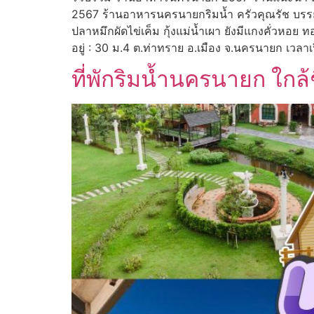
2567 ร้านอาหารนครนายกริมน้ำ ครัวคุณรัช บรรยา
ปลาหมึกผัดไข่เค็ม กุ้งแม่น้ำเผา ยังมีแกงคั่วหอย 
อยู่ : 30 ม.4 ต.ท่าทราย อ.เมือง จ.นครนายก เวลาเป
ที่พักริมน้ำนครนายก ใก