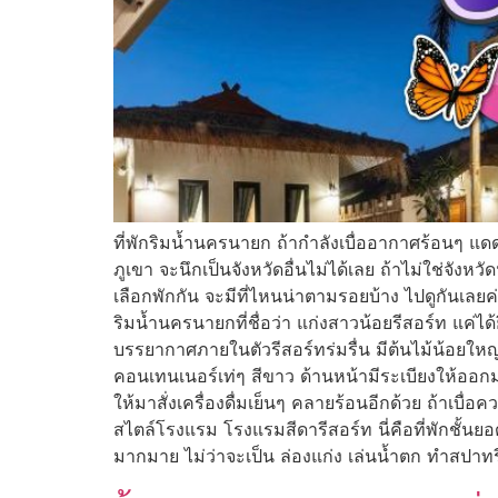
ที่พักริมน้ำนครนายก ถ้ากำลังเบื่ออากาศร้อนๆ แดดเป
ภูเขา จะนึกเป็นจังหวัดอื่นไม่ได้เลย ถ้าไม่ใช่จัง
เลือกพักกัน จะมีที่ไหนน่าตามรอยบ้าง ไปดูกันเลยค
ริมน้ำนครนายกที่ชื่อว่า แก่งสาวน้อยรีสอร์ท แค่ได
บรรยากาศภายในตัวรีสอร์ทร่มรื่น มีต้นไม้น้อยใหญ่คอ
คอนเทนเนอร์เท่ๆ สีขาว ด้านหน้ามีระเบียงให้ออกมา
ให้มาสั่งเครื่องดื่มเย็นๆ คลายร้อนอีกด้วย ถ้าเบื
สไตล์โรงแรม โรงแรมสีดารีสอร์ท นี่คือที่พักชั้น
มากมาย ไม่ว่าจะเป็น ล่องแก่ง เล่นน้ำตก ทำสปาทร