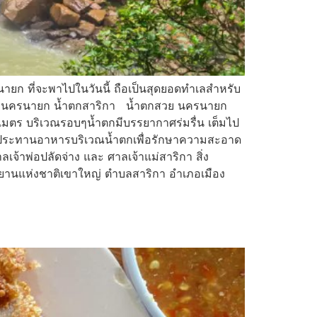
ยก ที่จะพาไปในวันนี้ ถือเป็นสุดยอดทำเลสำหรับ
ำตกสวย นครนายก น้ำตกสาริกา น้ำตกสวย นครนายก
 เมตร บริเวณรอบๆน้ำตกมีบรรยากาศร่มรื่น เต็มไป
ับประทานอาหารบริเวณน้ำตกเพื่อรักษาความสะอาด
าลเจ้าพ่อปลัดจ่าง และ ศาลเจ้าแม่สาริกา สิ่ง
อุทยานแห่งชาติเขาใหญ่ ตำบลสาริกา อำเภอเมือง